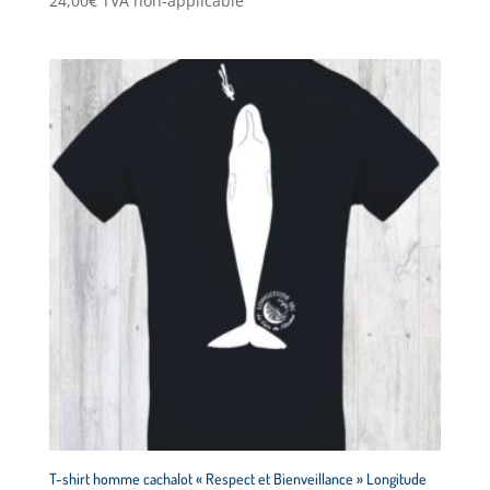
24,00
€
TVA non-applicable
T-shirt homme cachalot « Respect et Bienveillance » Longitude