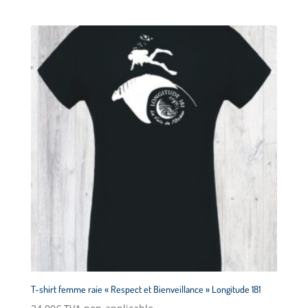
T-shirt femme raie « Respect et Bienveillance » Longitude 181