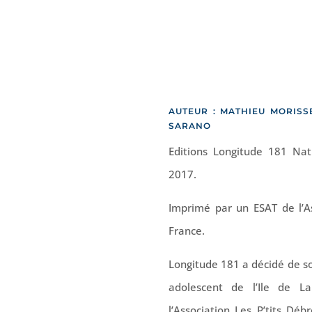
AUTEUR : MATHIEU MORISS
SARANO
Editions Longitude 181 Nat
2017.
Imprimé par un ESAT de l’A
France.
Longitude 181 a décidé de so
adolescent de l’Ile de 
l’Association Les P’tits Déb