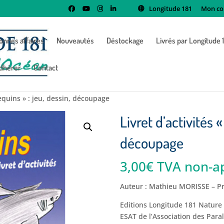
Longitude 181
Mon co
onnes affaires
Nouveautés
Déstockage
Livrés par Longitude 
dhérer
Contact
Requins » : jeu, dessin, découpage
Livret d’activités 
découpage
3,00
€
TVA non-ap
Auteur : Mathieu MORISSE – P
Editions Longitude 181 Nature
ESAT de l’Association des Para