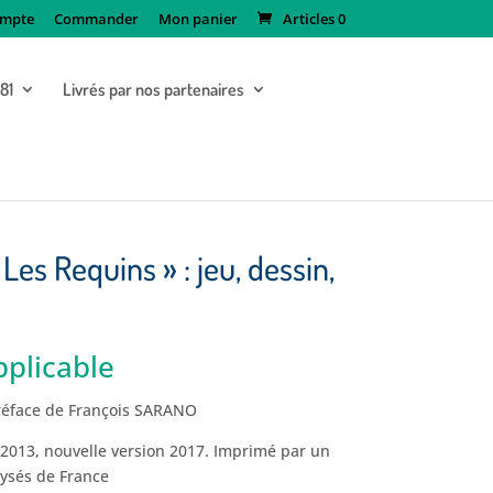
mpte
Commander
Mon panier
Articles 0
181
Livrés par nos partenaires
« Les Requins » : jeu, dessin,
plicable
réface de François SARANO
 2013, nouvelle version 2017. Imprimé par un
lysés de France