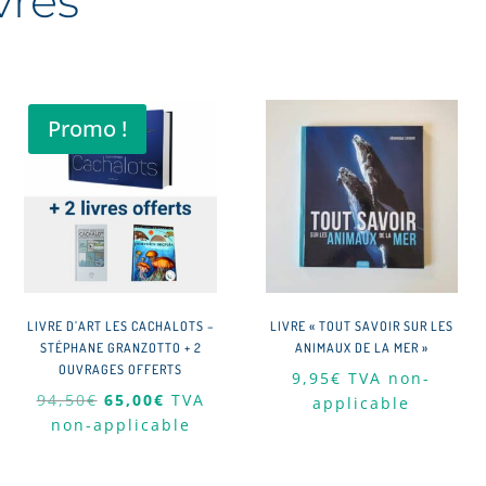
vres
Promo !
LIVRE D’ART LES CACHALOTS –
LIVRE « TOUT SAVOIR SUR LES
STÉPHANE GRANZOTTO + 2
ANIMAUX DE LA MER »
OUVRAGES OFFERTS
9,95
€
TVA non-
Le
Le
94,50
€
65,00
€
TVA
applicable
prix
prix
non-applicable
initial
actuel
était :
est :