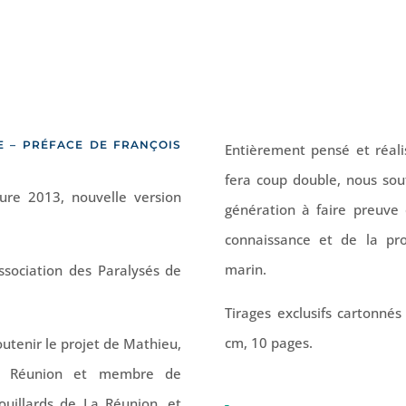
découpage
E – PRÉFACE DE FRANÇOIS
Entièrement pensé et réali
fera coup double, nous sou
ure 2013, nouvelle version
génération à faire preuve d
connaissance et de la pro
marin.
ssociation des Paralysés de
Tirages exclusifs cartonné
cm, 10 pages.
utenir le projet de Mathieu,
La Réunion et membre de
rouillards de La Réunion, et