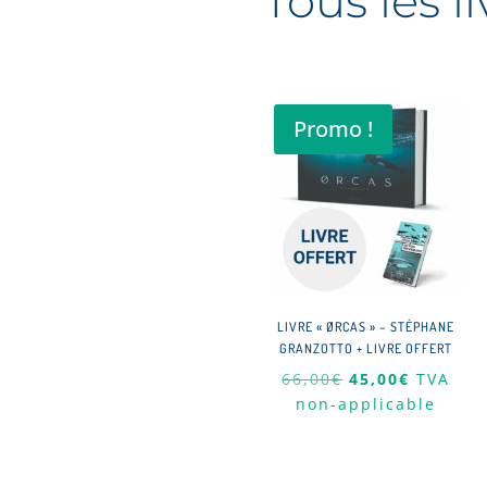
Tous les li
Promo !
LIVRE « ØRCAS » – STÉPHANE
GRANZOTTO + LIVRE OFFERT
Le
Le
66,00
€
45,00
€
TVA
prix
prix
non-applicable
initial
actuel
était :
est :
66,00€.
45,00€.