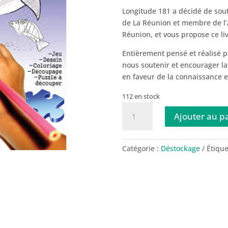
Longitude 181 a décidé de soute
de La Réunion et membre de l’A
Réunion, et vous propose ce li
Entièrement pensé et réalisé p
nous soutenir et encourager la 
en faveur de la connaissance e
112 en stock
quantité
Ajouter au p
de
Livret
d'activités
Catégorie :
Déstockage
Étique
«
Les
Requins
»
:
jeu,
dessin,