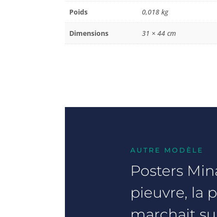
Poids
0,018 kg
Dimensions
31 × 44 cm
AUTRE MODÈLE
Posters Mina
pieuvre, la p
marchait sur