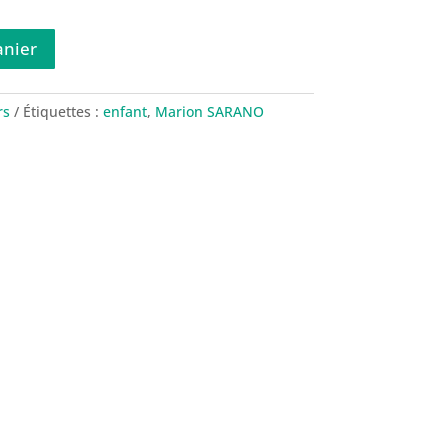
anier
rs
Étiquettes :
enfant
,
Marion SARANO