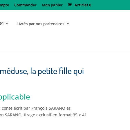
mpte
Commander
Mon panier
Articles 0
181
Livrés par nos partenaires
méduse, la petite fille qui
plicable
 conte écrit par François SARANO et
on SARANO, tirage exclusif en format 35 x 41