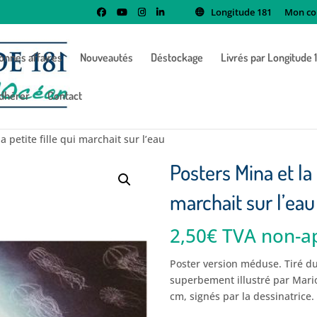
Longitude 181
Mon co
onnes affaires
Nouveautés
Déstockage
Livrés par Longitude 
dhérer
Contact
 petite fille qui marchait sur l’eau
Posters Mina et la 
marchait sur l’eau
2,50
€
TVA non-ap
Poster version méduse. Tiré du
superbement illustré par Mari
cm, signés par la dessinatrice.