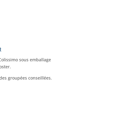
t
 Colissimo sous emballage
oster.
s groupées conseillées.