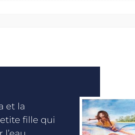
 et la
etite fille qui
 l’eau