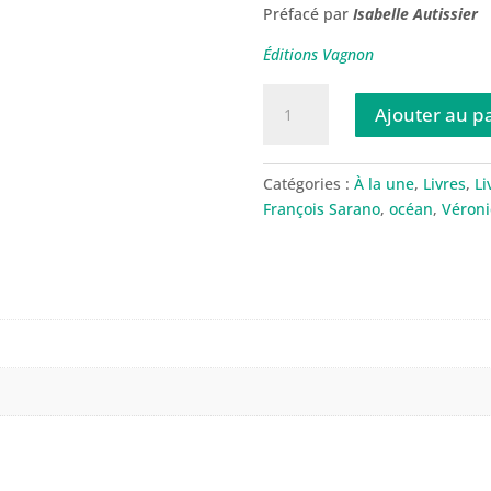
Préfacé par
Isabelle Autissier
Éditions Vagnon
quantité
Ajouter au p
de
Livre
"Sauvons
Catégories :
À la une
,
Livres
,
Li
l’océan
François Sarano
,
océan
,
Véron
!
les
10
actions
pour
(ré)agir"
nouvelle
édition,
de
Véronique
et