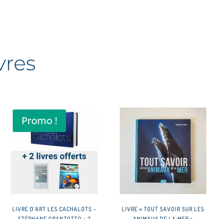
François
Sarano
vres
Promo !
LIVRE D’ART LES CACHALOTS –
LIVRE « TOUT SAVOIR SUR LES
STÉPHANE GRANZOTTO + 2
ANIMAUX DE LA MER »