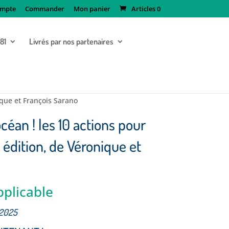
mpte
Commander
Mon panier
Articles 0
181
Livrés par nos partenaires
nique et François Sarano
océan ! les 10 actions pour
e édition, de Véronique et
plicable
 2025