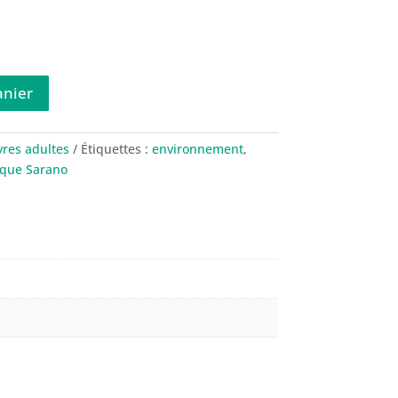
anier
vres adultes
Étiquettes :
environnement
,
ique Sarano