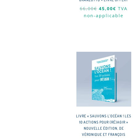
Le
Le
66,00
€
45,00
€
TVA
prix
prix
non-applicable
initial
actuel
était :
est :
66,00€.
45,00€.
LIVRE « SAUVONS L’OCÉAN ! LES
10 ACTIONS POUR (RÉ)AGIR »
NOUVELLE ÉDITION, DE
VÉRONIQUE ET FRANÇOIS