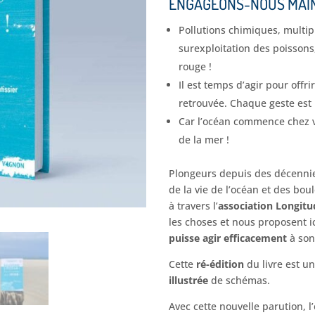
ENGAGEONS-NOUS MAIN
Pollutions chimiques, multipl
surexploitation des poissons
rouge !
Il est temps d’agir pour offr
retrouvée. Chaque geste est 
Car l’océan commence chez v
de la mer !
Plongeurs depuis des décenni
de la vie de l’océan et des bou
à travers l’
association Longitu
les choses et nous proposent i
puisse agir efficacement
à son
Cette
ré-édition
du livre est u
illustrée
de schémas.
Avec cette nouvelle parution, l