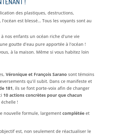
TENANT !
ication des plastiques, destructions,
, l’océan est blessé… Tous les voyants sont au
ir à nos enfants un océan riche d’une vie
une goutte d’eau pure apportée à l’océan !
ous, à la maison. Même si vous habitez loin
es,
Véronique et François Sarano
sont témoins
leversements qu’il subit. Dans ce manifeste et
de 181
, ils se font porte-voix afin de changer
ci
10 actions concrètes pour que chacun
 échelle !
ne nouvelle formule, largement
complétée
et
’objectif est, non seulement de réactualiser le