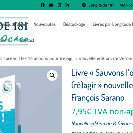
Longitude 181
Mon co
onnes affaires
Nouveautés
Déstockage
Livrés par Longitude 
dhérer
Contact
s l’océan ! les 10 actions pour (ré)agir » nouvelle édition, de Véro
Livre « Sauvons l’
(ré)agir » nouvell
François Sarano
7,95
€
TVA non-ap
Nouvelle édition du 14 février