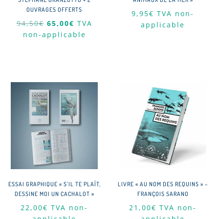
OUVRAGES OFFERTS
9,95
€
TVA non-
Le
Le
94,50
€
65,00
€
TVA
applicable
prix
prix
non-applicable
initial
actuel
était :
est :
94,50€.
65,00€.
ESSAI GRAPHIQUE « S’IL TE PLAÎT,
LIVRE « AU NOM DES REQUINS » –
DESSINE MOI UN CACHALOT »
FRANÇOIS SARANO
22,00
€
TVA non-
21,00
€
TVA non-
applicable
applicable