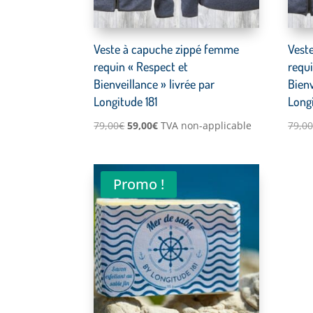
Veste à capuche zippé femme
Vest
requin « Respect et
requi
Bienveillance » livrée par
Bienv
Longitude 181
Longi
Le
Le
79,00
€
59,00
€
TVA non-applicable
79,0
prix
prix
initial
actuel
était :
est :
Promo !
79,00€.
59,00€.