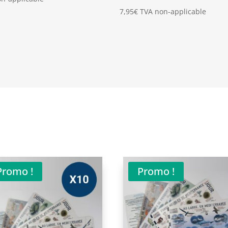
7,95
€
TVA non-applicable
Promo !
Promo !