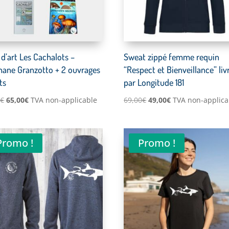
 d’art Les Cachalots –
Sweat zippé femme requin
hane Granzotto + 2 ouvrages
“Respect et Bienveillance” liv
ts
par Longitude 181
Le
Le
Le
Le
0
€
65,00
€
TVA non-applicable
69,00
€
49,00
€
TVA non-applica
prix
prix
prix
prix
initial
actuel
initial
actuel
était :
est :
était :
est :
Promo !
Promo !
94,50€.
65,00€.
69,00€.
49,00€.