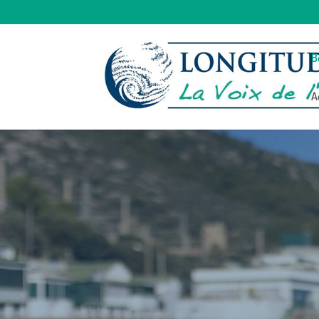
B
A
Pr