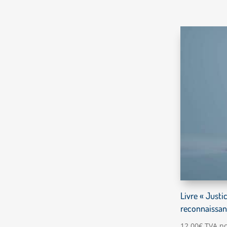
Livre « Justi
reconnaissanc
12,00
€
TVA no