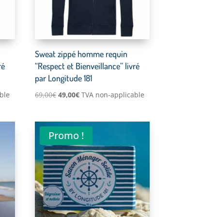
Sweat zippé homme requin
ré
“Respect et Bienveillance” livré
par Longitude 181
Le
Le
ble
69,00
€
49,00
€
TVA non-applicable
prix
prix
initial
actuel
était :
est :
Promo !
69,00€.
49,00€.