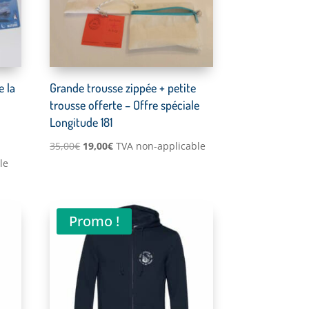
e la
Grande trousse zippée + petite
trousse offerte – Offre spéciale
Longitude 181
Le
Le
35,00
€
19,00
€
TVA non-applicable
le
prix
prix
initial
actuel
était :
est :
35,00€.
19,00€.
Promo !