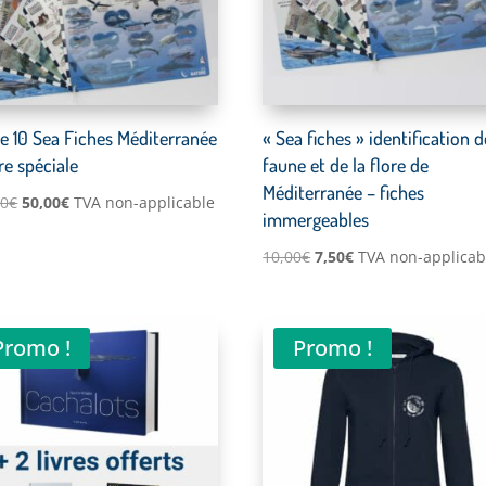
de 10 Sea Fiches Méditerranée
« Sea fiches » identification d
re spéciale
faune et de la flore de
Méditerranée – fiches
Le
Le
00
€
50,00
€
TVA non-applicable
immergeables
prix
prix
Le
Le
10,00
€
7,50
€
TVA non-applicab
initial
actuel
prix
prix
était :
est :
initial
actuel
100,00€.
50,00€.
était :
est :
Promo !
Promo !
10,00€.
7,50€.