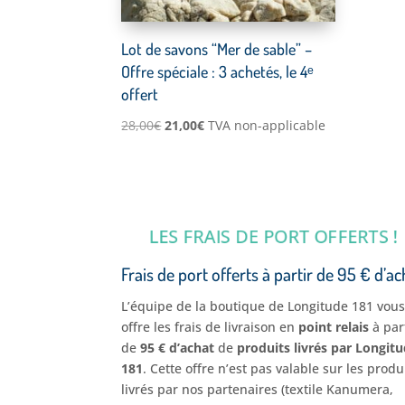
Lot de savons “Mer de sable” –
Offre spéciale : 3 achetés, le 4ᵉ
offert
Le
Le
28,00
€
21,00
€
TVA non-applicable
prix
prix
initial
actuel
était :
est :
28,00€.
21,00€.
LES FRAIS DE PORT OFFERTS
Frais de port offerts à partir de 95 € d’ac
L’équipe de la boutique de Longitude 181 vou
offre les frais de livraison en
point relais
à par
de
95 € d’achat
de
produits livrés par Longit
181
. Cette offre n’est pas valable sur les produ
livrés par nos partenaires (textile Kanumera,