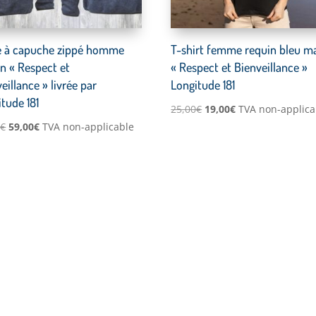
e à capuche zippé homme
T-shirt femme requin bleu m
n « Respect et
« Respect et Bienveillance »
eillance » livrée par
Longitude 181
tude 181
Le
Le
25,00
€
19,00
€
TVA non-applica
Le
Le
0
€
59,00
€
TVA non-applicable
prix
prix
prix
prix
initial
actuel
initial
actuel
était :
est :
était :
est :
25,00€.
19,00€.
79,00€.
59,00€.