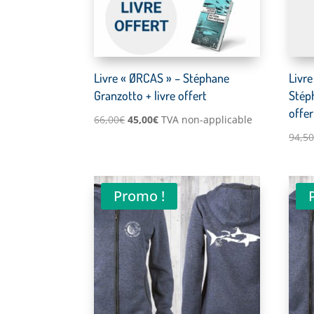
Livre « ØRCAS » – Stéphane
Livre
Granzotto + livre offert
Stép
offer
Le
Le
66,00
€
45,00
€
TVA non-applicable
prix
prix
94,5
initial
actuel
était :
est :
66,00€.
45,00€.
Promo !