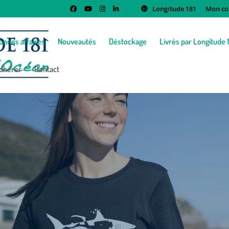
Longitude 181
Mon co
onnes affaires
Nouveautés
Déstockage
Livrés par Longitude 
dhérer
Contact
Les bonnes affaires
Acheter utile tout en soutenant l’association !
omotions sur les livres, code promo sur les t-shirts poulpe et req