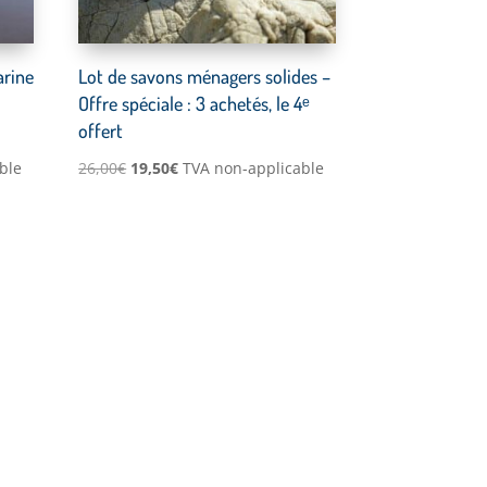
arine
Lot de savons ménagers solides –
Offre spéciale : 3 achetés, le 4ᵉ
offert
Le
Le
ble
26,00
€
19,50
€
TVA non-applicable
prix
prix
initial
actuel
était :
est :
26,00€.
19,50€.