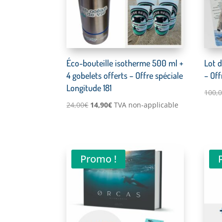
Éco-bouteille isotherme 500 ml +
Lot 
4 gobelets offerts – Offre spéciale
– Off
Longitude 181
100,
Le
Le
24,00
€
14,90
€
TVA non-applicable
prix
prix
initial
actuel
était :
est :
24,00€.
14,90€.
Promo !