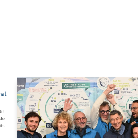
 !
hat
s
tir
ude
its