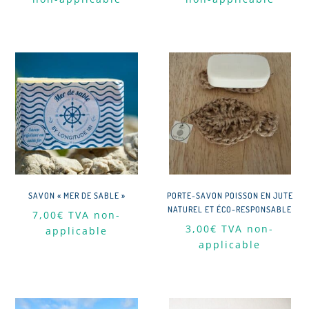
initial
actuel
initial
actuel
était :
est :
était :
est :
26,00€.
19,50€.
28,00€.
21,00€.
SAVON « MER DE SABLE »
PORTE-SAVON POISSON EN JUTE
NATUREL ET ÉCO-RESPONSABLE
7,00
€
TVA non-
3,00
€
TVA non-
applicable
applicable