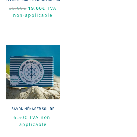
Le
Le
35,00
€
19,00
€
TVA
prix
prix
non-applicable
initial
actuel
était :
est :
35,00€.
19,00€.
SAVON MÉNAGER SOLIDE
6,50
€
TVA non-
applicable