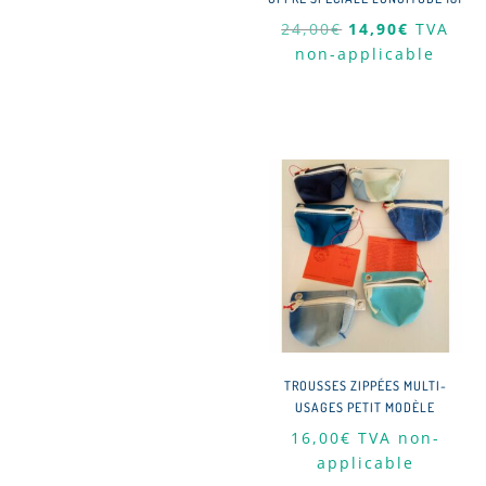
Le
Le
24,00
€
14,90
€
TVA
prix
prix
non-applicable
initial
actuel
était :
est :
24,00€.
14,90€.
TROUSSES ZIPPÉES MULTI-
USAGES PETIT MODÈLE
16,00
€
TVA non-
applicable