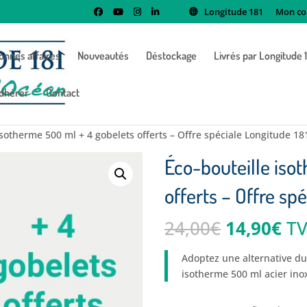
Longitude 181
Mon co
onnes affaires
Nouveautés
Déstockage
Livrés par Longitude 
dhérer
Contact
isotherme 500 ml + 4 gobelets offerts – Offre spéciale Longitude 18
Éco-bouteille iso
offerts – Offre sp
Le
Le
24,00
€
14,90
€
TV
prix
pri
initial
ac
Adoptez une alternative dur
était :
est
isotherme 500 ml acier ino
24,00€.
14