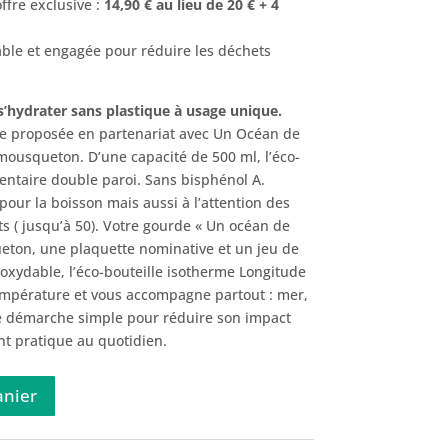
ffre exclusive :
14,90 € au lieu de 20 € + 4
sable et engagée pour réduire les déchets
s’hydrater sans plastique à usage unique.
le proposée en partenariat avec Un Océan de
 mousqueton. D’une capacité de 500 ml, l’éco-
mentaire double paroi. Sans bisphénol A.
 pour la boisson mais aussi à l’attention des
 ( jusqu’à 50). Votre gourde « Un océan de
ueton, une plaquette nominative et un jeu de
noxydable, l’éco-bouteille isotherme Longitude
empérature et vous accompagne partout : mer,
e démarche simple pour réduire son impact
nt pratique au quotidien.
anier