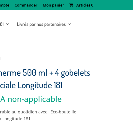
mpte
Commander
Mon panier
Articles 0
181
Livrés par nos partenaires
1
therme 500 ml + 4 gobelets
éciale Longitude 181
A non-applicable
x
tuel
able au quotidien avec l’Éco-bouteille
 :
x Longitude 181.
,90€.