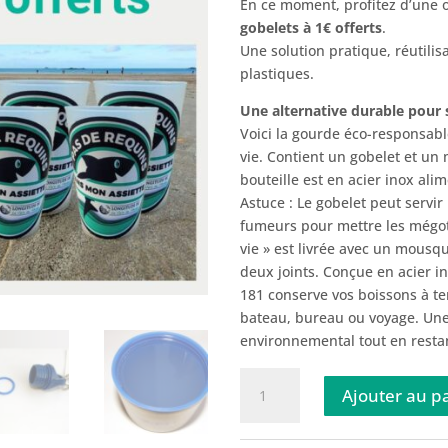
En ce moment, profitez d’une o
gobelets à 1€ offerts
.
Une solution pratique, réutili
plastiques.
Une alternative durable pour 
Voici la gourde éco-responsab
vie. Contient un gobelet et un
bouteille est en acier inox ali
Astuce : Le gobelet peut servir
fumeurs pour mettre les mégots
vie » est livrée avec un mousq
deux joints. Conçue en acier i
181 conserve vos boissons à t
bateau, bureau ou voyage. Un
environnemental tout en resta
quantité
Ajouter au p
de
Éco-
bouteille