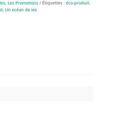
les
,
Les Promotions
Étiquettes :
éco-produit
,
nt
,
Un océan de vie