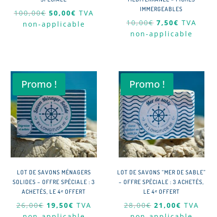
IMMERGEABLES
Le
Le
100,00
€
50,00
€
TVA
Le
Le
10,00
€
7,50
€
TVA
prix
prix
non-applicable
prix
prix
non-applicable
initial
actuel
initial
actuel
était :
est :
était :
est :
100,00€.
50,00€.
10,00€.
7,50€.
Promo !
Promo !
LOT DE SAVONS MÉNAGERS
LOT DE SAVONS “MER DE SABLE”
SOLIDES – OFFRE SPÉCIALE : 3
– OFFRE SPÉCIALE : 3 ACHETÉS,
ACHETÉS, LE 4ᵉ OFFERT
LE 4ᵉ OFFERT
Le
Le
Le
Le
26,00
€
19,50
€
TVA
28,00
€
21,00
€
TVA
prix
prix
prix
prix
non-applicable
non-applicable