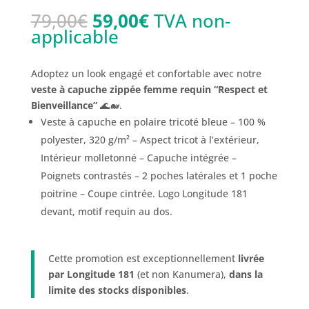
Le
Le
79,00
€
59,00
€
TVA non-
prix
prix
applicable
initial
actuel
était :
est :
Adoptez un look engagé et confortable avec notre
79,00€.
59,00€.
veste à capuche zippée femme requin “Respect et
Bienveillance”
🌊🐋.
Veste à capuche en polaire tricoté bleue – 100 %
polyester, 320 g/m² – Aspect tricot à l’extérieur,
Intérieur molletonné – Capuche intégrée –
Poignets contrastés – 2 poches latérales et 1 poche
poitrine – Coupe cintrée. Logo Longitude 181
devant, motif requin au dos.
Cette promotion est exceptionnellement
livrée
par Longitude 181
(et non Kanumera),
dans la
limite des stocks disponibles
.