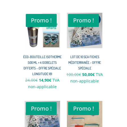
Promo !
Promo !
ÉCO-BOUTEILLE ISOTHERME
LOT DE 10 SEA FICHES
500 ML + 4 GOBELETS
MÉDITERRANÉE – OFFRE
OFFERTS – OFFRE SPÉCIALE
SPÉCIALE
Le
Le
LONGITUDE 181
100,00
€
50,00
€
TVA
Le
Le
24,00
€
14,90
€
TVA
prix
prix
non-applicable
prix
prix
non-applicable
initial
actuel
initial
actuel
était :
est :
était :
est :
100,00€.
50,00€.
24,00€.
14,90€.
Promo !
Promo !