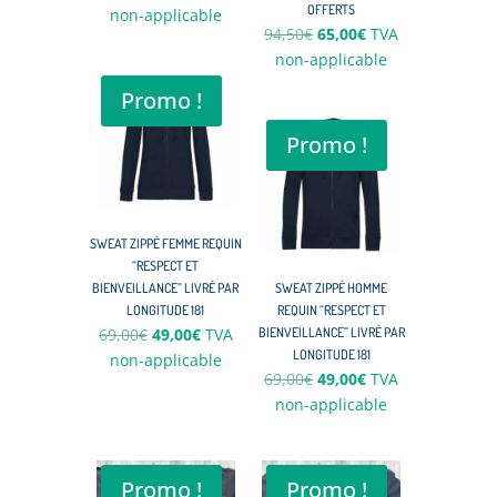
OFFERTS
prix
prix
non-applicable
Le
Le
94,50
€
65,00
€
TVA
initial
actuel
prix
prix
non-applicable
était :
est :
initial
actuel
66,00€.
45,00€.
Promo !
était :
est :
94,50€.
65,00€.
Promo !
SWEAT ZIPPÉ FEMME REQUIN
“RESPECT ET
BIENVEILLANCE” LIVRÉ PAR
SWEAT ZIPPÉ HOMME
LONGITUDE 181
REQUIN “RESPECT ET
Le
Le
69,00
€
49,00
€
TVA
BIENVEILLANCE” LIVRÉ PAR
LONGITUDE 181
prix
prix
non-applicable
Le
Le
69,00
€
49,00
€
TVA
initial
actuel
prix
prix
non-applicable
était :
est :
initial
actuel
69,00€.
49,00€.
était :
est :
69,00€.
49,00€.
Promo !
Promo !