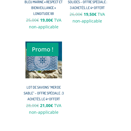
BLEU MARINE « RESPECT ET
SOLIDES – OFFRE SPÉCIALE :
BIENVEILLANCE »
3 ACHETÉS, LE 4ᵉ OFFERT
Le
Le
LONGITUDE 181
26,00
€
19,50
€
TVA
Le
Le
25,00
€
19,00
€
TVA
prix
prix
non-applicable
prix
prix
non-applicable
initial
actuel
initial
actuel
était :
est :
était :
est :
26,00€.
19,50€.
25,00€.
19,00€.
Promo !
LOT DE SAVONS “MER DE
SABLE” – OFFRE SPÉCIALE : 3
ACHETÉS, LE 4ᵉ OFFERT
Le
Le
28,00
€
21,00
€
TVA
prix
prix
non-applicable
initial
actuel
était :
est :