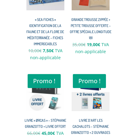
« SEA FICHES »
GRANDE TROUSSE ZIPPÉE +
IDENTIFICATION DE LA
PETITE TROUSSE OFFERTE –
FAUNE ET DE LA FLORE DE
OFFRE SPÉCIALE LONGITUDE
MÉDITERRANÉE – FICHES
181
Le
Le
IMMERGEABLES
35,00
€
19,00
€
TVA
Le
Le
10,00
€
7,50
€
TVA
prix
prix
non-applicable
prix
prix
non-applicable
initial
actuel
initial
actuel
était :
est :
était :
est :
35,00€.
19,00€.
10,00€.
7,50€.
Promo !
Promo !
LIVRE « ØRCAS » – STÉPHANE
LIVRE D’ART LES
GRANZOTTO + LIVRE OFFERT
CACHALOTS – STÉPHANE
Le
Le
66,00
€
45,00
€
TVA
GRANZOTTO + 2 OUVRAGES