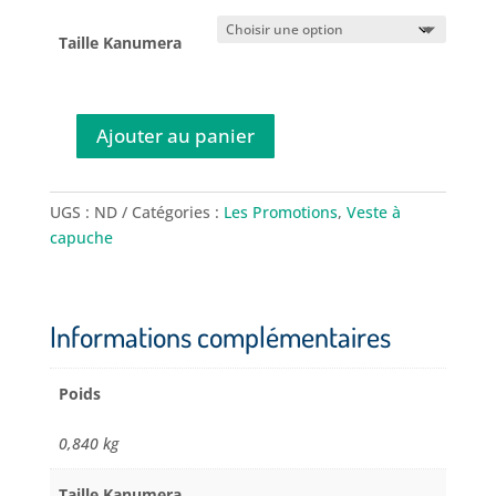
Taille Kanumera
Ajouter au panier
quantité
de
Veste
UGS :
ND
Catégories :
Les Promotions
,
Veste à
à
capuche
capuche
zippé
femme
requin
Informations complémentaires
"Respect
et
Poids
Bienveillance"
livrée
0,840 kg
par
Longitude
Taille Kanumera