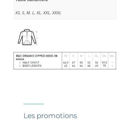
181
XS, S, M, L, XL, XXL, XXXL
Les promotions