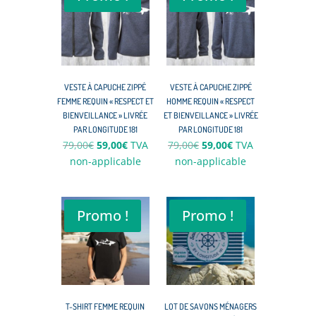
VESTE À CAPUCHE ZIPPÉ
VESTE À CAPUCHE ZIPPÉ
FEMME REQUIN « RESPECT ET
HOMME REQUIN « RESPECT
BIENVEILLANCE » LIVRÉE
ET BIENVEILLANCE » LIVRÉE
PAR LONGITUDE 181
PAR LONGITUDE 181
Le
Le
Le
Le
79,00
€
59,00
€
TVA
79,00
€
59,00
€
TVA
prix
prix
prix
prix
non-applicable
non-applicable
initial
actuel
initial
actuel
était :
est :
était :
est :
79,00€.
59,00€.
79,00€.
59,00€.
Promo !
Promo !
T-SHIRT FEMME REQUIN
LOT DE SAVONS MÉNAGERS