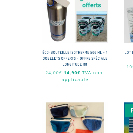
ÉCO-BOUTEILLE ISOTHERME 500 ML + 4
LOT 
GOBELETS OFFERTS – OFFRE SPÉCIALE
LONGITUDE 181
10
Le
Le
24,00
€
14,90
€
TVA non-
prix
prix
applicable
initial
actuel
était :
est :
24,00€.
14,90€.