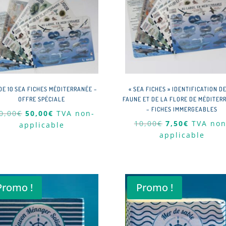
DE 10 SEA FICHES MÉDITERRANÉE –
« SEA FICHES » IDENTIFICATION D
OFFRE SPÉCIALE
FAUNE ET DE LA FLORE DE MÉDITER
– FICHES IMMERGEABLES
Le
Le
0,00
€
50,00
€
TVA non-
Le
Le
10,00
€
7,50
€
TVA non
prix
prix
applicable
prix
prix
applicable
initial
actuel
initial
actuel
était :
est :
était :
est :
100,00€.
50,00€.
10,00€.
7,50€.
Promo !
Promo !