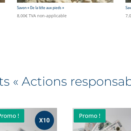
Savon « De la tête aux pieds »
Sav
8,00
€
TVA non-applicable
7,
ts « Actions responsab
Promo !
Promo !