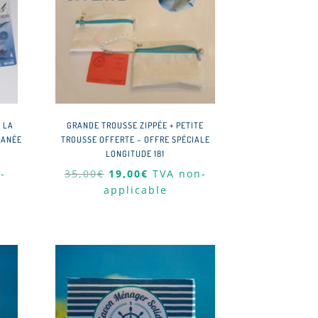
E LA
GRANDE TROUSSE ZIPPÉE + PETITE
RANÉE
TROUSSE OFFERTE – OFFRE SPÉCIALE
LONGITUDE 181
Le
Le
-
35,00
€
19,00
€
TVA non-
prix
prix
applicable
initial
actuel
était :
est :
35,00€.
19,00€.