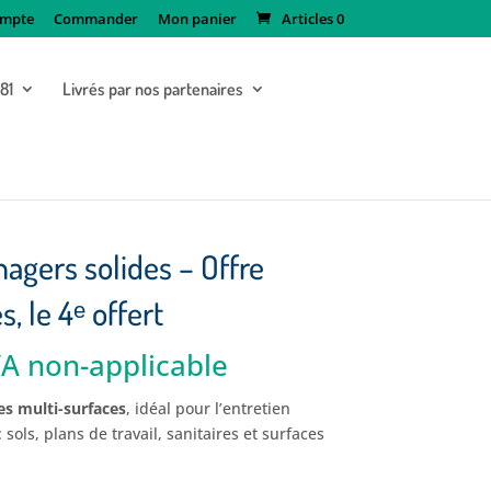
mpte
Commander
Mon panier
Articles 0
181
Livrés par nos partenaires
agers solides – Offre
s, le 4ᵉ offert
A non-applicable
x
tuel
es multi-surfaces
, idéal pour l’entretien
 :
sols, plans de travail, sanitaires et surfaces
,50€.