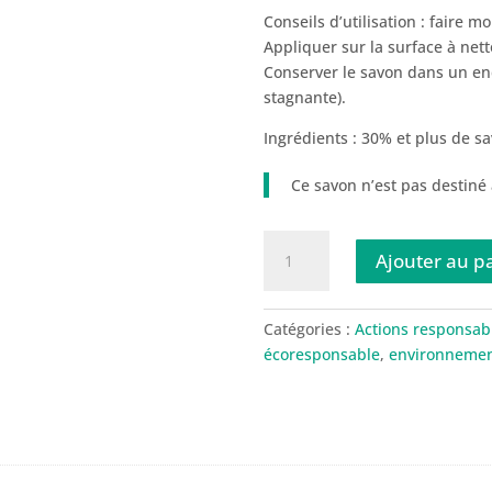
Conseils d’utilisation : faire
Appliquer sur la surface à nett
Conserver le savon dans un en
stagnante).
Ingrédients : 30% et plus de s
Ce savon n’est pas destiné
quantité
Ajouter au p
de
Lot
de
Catégories :
Actions responsab
savons
écoresponsable
,
environneme
ménagers
solides
-
Offre
spéciale :