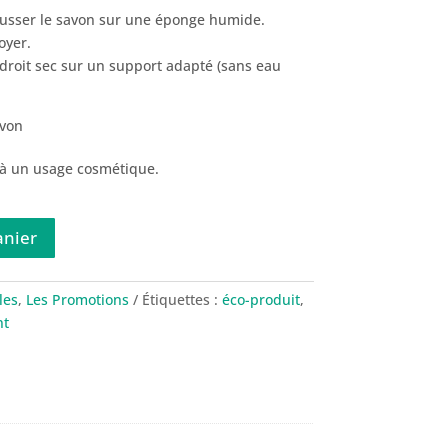
 mousser le savon sur une éponge humide.
oyer.
droit sec sur un support adapté (sans eau
avon
 à un usage cosmétique.
anier
les
,
Les Promotions
Étiquettes :
éco-produit
,
nt