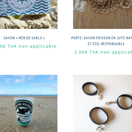
SAVON « MER DE SABLE »
PORTE-SAVON POISSON EN JUTE NA
ET ÉCO-RESPONSABLE
00
€
TVA non-applicable
3,00
€
TVA non-applica