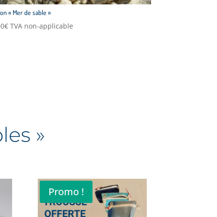
on « Mer de sable »
00
€
TVA non-applicable
les »
Promo !