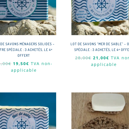
 DE SAVONS MÉNAGERS SOLIDES –
LOT DE SAVONS “MER DE SABLE” – 
FRE SPÉCIALE : 3 ACHETÉS, LE 4ᵉ
SPÉCIALE : 3 ACHETÉS, LE 4ᵉ OFF
OFFERT
Le
Le
28,00
€
21,00
€
TVA no
Le
Le
6,00
€
19,50
€
TVA non-
prix
prix
applicable
prix
prix
applicable
initial
actuel
initial
actuel
était :
est :
était :
est :
28,00€.
21,00€.
26,00€.
19,50€.