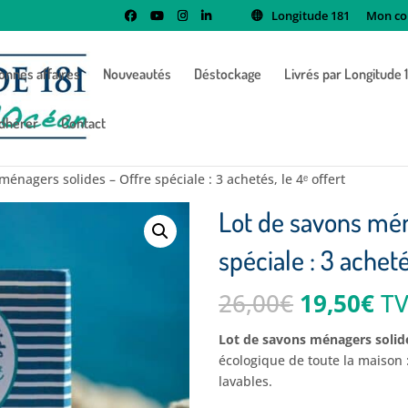
Longitude 181
Mon co
onnes affaires
Nouveautés
Déstockage
Livrés par Longitude 
dhérer
Contact
ménagers solides – Offre spéciale : 3 achetés, le 4ᵉ offert
Lot de savons mén
spéciale : 3 acheté
Le
Le
26,00
€
19,50
€
TV
prix
pri
initial
ac
Lot de savons ménagers solid
était :
est
écologique de toute la maison : 
26,00€.
19
lavables.