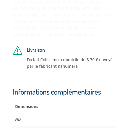
pour l’instant notre solution technique ne nous
permet pas de cumuler les frais de port. Nous
serions obligés le cas échéant de vous facturer des
frais de port supplémentaires pour les autres
produits de la boutique pour finaliser votre
commande. Merci de votre compréhension.
s
Livraison
Forfait Colissimo à domicile de 8,70 € envoyé
par le fabricant Kanumera
Informations complémentaires
Dimensions
ND